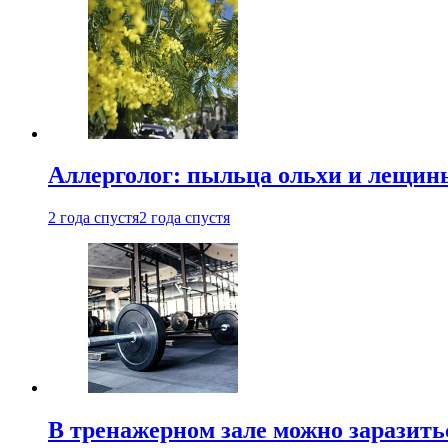
Аллерголог: пыльца ольхи и лещины
2 года спустя
2 года спустя
В тренажерном зале можно заразит