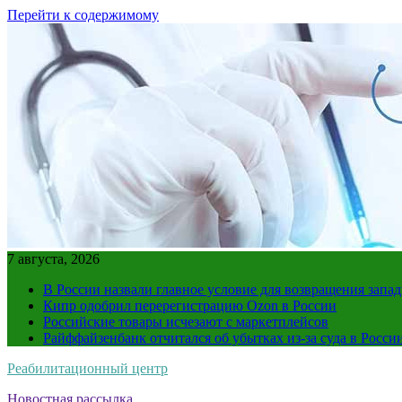
Перейти к содержимому
7 августа, 2026
В России назвали главное условие для возвращения зап
Кипр одобрил перерегистрацию Ozon в России
Российские товары исчезают с маркетплейсов
Райффайзенбанк отчитался об убытках из-за суда в Росси
Реабилитационный центр
Новостная рассылка