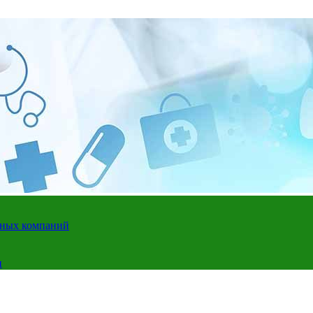
адных компаний
и