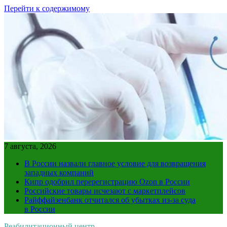
Перейти к содержимому
7 августа, 2026
В России назвали главное условие для возвращения
западных компаний
Кипр одобрил перерегистрацию Ozon в России
Российские товары исчезают с маркетплейсов
Райффайзенбанк отчитался об убытках из-за суда
в России
Реабилитационный центр