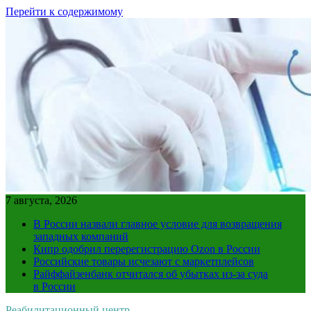
Перейти к содержимому
7 августа, 2026
В России назвали главное условие для возвращения
западных компаний
Кипр одобрил перерегистрацию Ozon в России
Российские товары исчезают с маркетплейсов
Райффайзенбанк отчитался об убытках из-за суда
в России
Реабилитационный центр