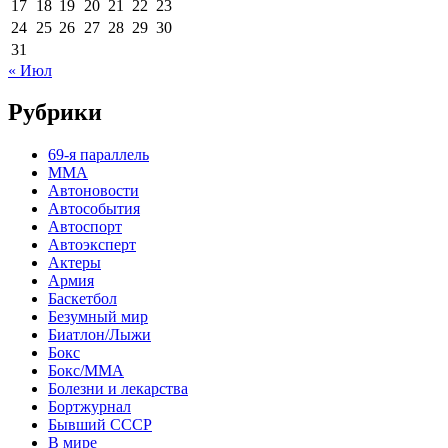
17
18
19
20
21
22
23
24
25
26
27
28
29
30
31
« Июл
Рубрики
69-я параллель
MMA
Автоновости
Автособытия
Автоспорт
Автоэксперт
Актеры
Армия
Баскетбол
Безумный мир
Биатлон/Лыжи
Бокс
Бокс/MMA
Болезни и лекарства
Бортжурнал
Бывший СССР
В мире