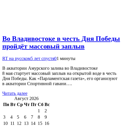
Во Владивостоке в честь Дня Победы
пройдёт массовый заплыв
RT на русском
5 лет спустя
0
1 минуты
В акватории Амурского залива во Владивостоке
8 мая стартует массовый заплыв на открытой воде в честь
Дня Победы. Как «Парламентская газета», его организуют
в акватории Спортивной гавани….
Читать далее
Август 2026
Пн
Вт
Ср
Чт
Пт
Сб
Вс
1
2
3
4
5
6
7
8
9
10
11
12
13
14
15
16