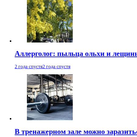
Аллерголог: пыльца ольхи и лещины
2 года спустя
2 года спустя
В тренажерном зале можно заразит