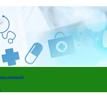
адных компаний
и