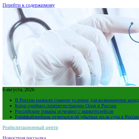
Перейти к содержимому
6 августа, 2026
В России назвали главное условие для возвращения зап
Кипр одобрил перерегистрацию Ozon в России
Российские товары исчезают с маркетплейсов
Райффайзенбанк отчитался об убытках из-за суда в Росси
Реабилитационный центр
Новостная рассылка