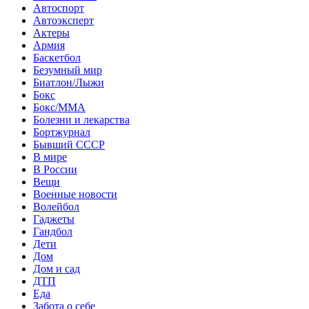
Автоспорт
Автоэксперт
Актеры
Армия
Баскетбол
Безумный мир
Биатлон/Лыжи
Бокс
Бокс/MMA
Болезни и лекарства
Бортжурнал
Бывший СССР
В мире
В России
Вещи
Военные новости
Волейбол
Гаджеты
Гандбол
Дети
Дом
Дом и сад
ДТП
Еда
Забота о себе