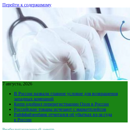
Перейти к содержимому
7 августа, 2026
В России назвали главное условие для возвращения
западных компаний
Кипр одобрил перерегистрацию Ozon в России
Российские товары исчезают с маркетплейсов
Райффайзенбанк отчитался об убытках из-за суда
в России
Реабилитационный центр