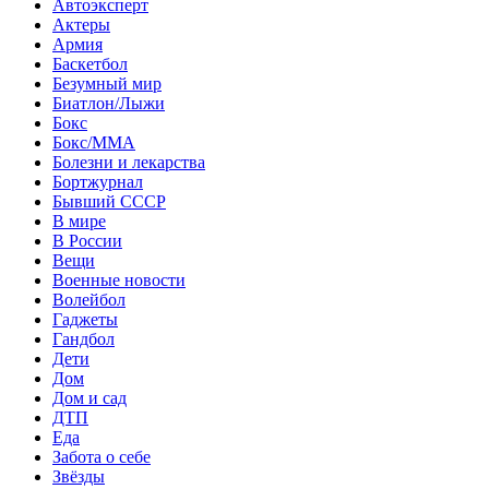
Автоэксперт
Актеры
Армия
Баскетбол
Безумный мир
Биатлон/Лыжи
Бокс
Бокс/MMA
Болезни и лекарства
Бортжурнал
Бывший СССР
В мире
В России
Вещи
Военные новости
Волейбол
Гаджеты
Гандбол
Дети
Дом
Дом и сад
ДТП
Еда
Забота о себе
Звёзды