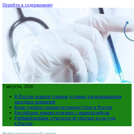
Перейти к содержимому
7 августа, 2026
В России назвали главное условие для возвращения
западных компаний
Кипр одобрил перерегистрацию Ozon в России
Российские товары исчезают с маркетплейсов
Райффайзенбанк отчитался об убытках из-за суда
в России
Реабилитационный центр