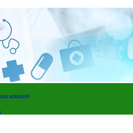
адных компаний
и