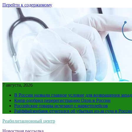
Перейти к содержимому
7 августа, 2026
В России назвали главное условие для возвращения зап
Кипр одобрил перерегистрацию Ozon в России
Российские товары исчезают с маркетплейсов
Райффайзенбанк отчитался об убытках из-за суда в Росси
Реабилитационный центр
Новостная рассылка