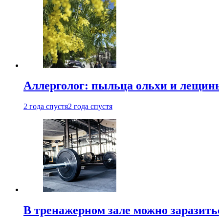
Аллерголог: пыльца ольхи и лещины
2 года спустя
2 года спустя
В тренажерном зале можно заразит