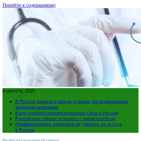
Перейти к содержимому
6 августа, 2026
В России назвали главное условие для возвращения
западных компаний
Кипр одобрил перерегистрацию Ozon в России
Российские товары исчезают с маркетплейсов
Райффайзенбанк отчитался об убытках из-за суда
в России
Реабилитационный центр