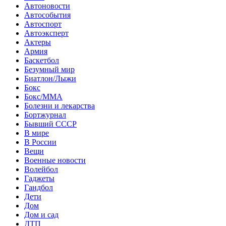
Автоновости
Автособытия
Автоспорт
Автоэксперт
Актеры
Армия
Баскетбол
Безумный мир
Биатлон/Лыжи
Бокс
Бокс/MMA
Болезни и лекарства
Бортжурнал
Бывший СССР
В мире
В России
Вещи
Военные новости
Волейбол
Гаджеты
Гандбол
Дети
Дом
Дом и сад
ДТП