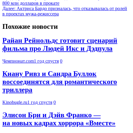
800 млн долларов в прокате
Далее:
Актриса Бардо призналась, что отказывалась от ролей
в проектах мужа-режиссера
Похожие новости
Райан Рейнольдс готовит сценарий
фильма про Людей Икс и Дэдпула
Чемпионат.com
1 год спустя
0
Киану Ривз и Сандра Буллок
воссоединятся для романтического
триллера
Kinobugle.ru
1 год спустя
0
Элисон Бри и Дэйв Франко —
на новых кадрах хоррора «Вместе»