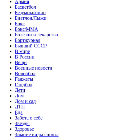
Армия
Баскетбол
Безумный мир
Биатлон/Лыжи
Бокс
Бокс/MMA
Болезни и лекарства
Бортжурнал
Бывший СССР
В мире
В России
Вещи
Военные новости
Волейбол
Гаджеты
Гандбол
Дети
Дом
Дом и сад
ДТП
Еда
Забота о себе
Звёзды
Здоровье
Зимние виды спорта