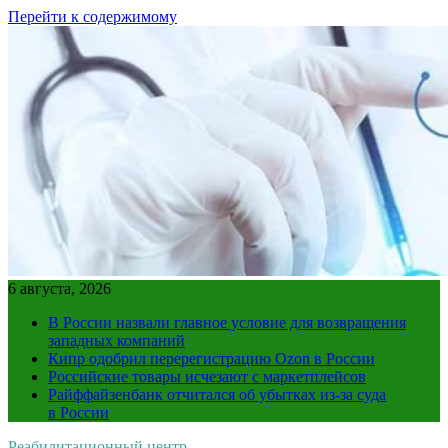
Перейти к содержимому
6 августа, 2026
В России назвали главное условие для возвращения
западных компаний
Кипр одобрил перерегистрацию Ozon в России
Российские товары исчезают с маркетплейсов
Райффайзенбанк отчитался об убытках из-за суда
в России
Реабилитационный центр