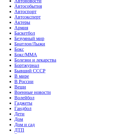
Автоновости
Автособытия
Автоспорт
Автоэксперт
Актеры
Армия
Баскетбол
Безумный мир
Биатлон/Лыжи
Бокс
Бокс/MMA
Болезни и лекарства
Бортжурнал
Бывший СССР
В мире
В России
Вещи
Военные новости
Волейбол
Гаджеты
Гандбол
Дети
Дом
Дом и сад
ДТП