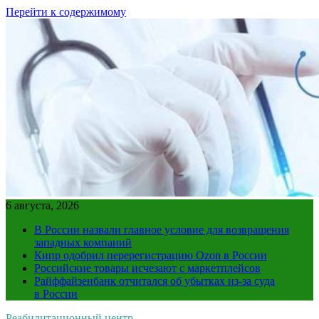
Перейти к содержимому
6 августа, 2026
В России назвали главное условие для возвращения
западных компаний
Кипр одобрил перерегистрацию Ozon в России
Российские товары исчезают с маркетплейсов
Райффайзенбанк отчитался об убытках из-за суда
в России
Реабилитационный центр