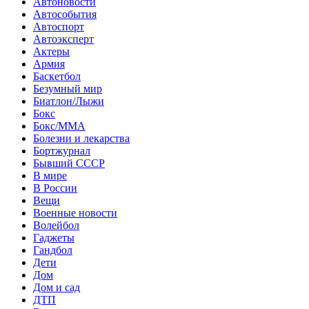
Автоновости
Автособытия
Автоспорт
Автоэксперт
Актеры
Армия
Баскетбол
Безумный мир
Биатлон/Лыжи
Бокс
Бокс/MMA
Болезни и лекарства
Бортжурнал
Бывший СССР
В мире
В России
Вещи
Военные новости
Волейбол
Гаджеты
Гандбол
Дети
Дом
Дом и сад
ДТП