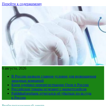
Перейти к содержимому
6 августа, 2026
В России назвали главное условие для возвращения
западных компаний
Кипр одобрил перерегистрацию Ozon в России
Российские товары исчезают с маркетплейсов
Райффайзенбанк отчитался об убытках из-за суда
в России
Реабилитационный центр