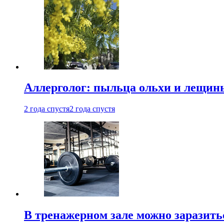
Аллерголог: пыльца ольхи и лещины
2 года спустя
2 года спустя
В тренажерном зале можно заразит