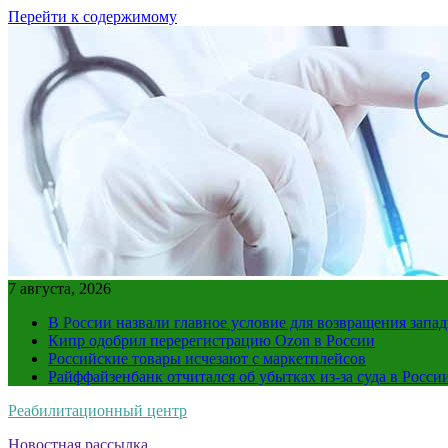
Перейти к содержимому
7 августа, 2026
В России назвали главное условие для возвращения зап
Кипр одобрил перерегистрацию Ozon в России
Российские товары исчезают с маркетплейсов
Райффайзенбанк отчитался об убытках из-за суда в Росси
Реабилитационный центр
Новостная рассылка