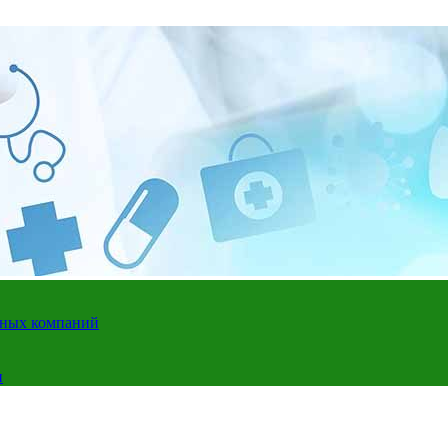
адных компаний
и