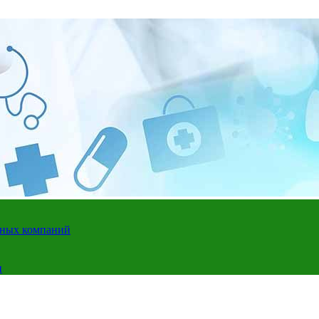
адных компаний
и