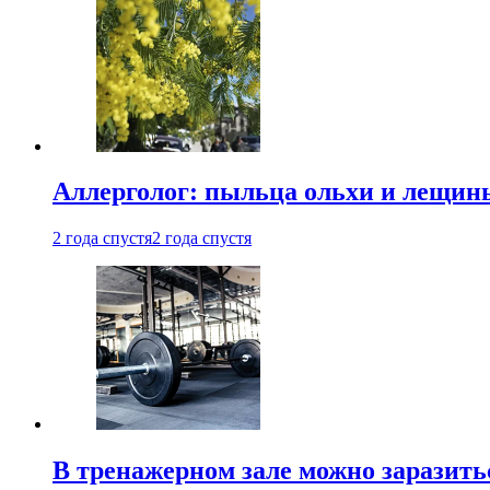
Аллерголог: пыльца ольхи и лещины
2 года спустя
2 года спустя
В тренажерном зале можно заразит