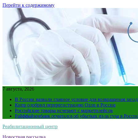
Перейти к содержимому
7 августа, 2026
В России назвали главное условие для возвращения зап
Кипр одобрил перерегистрацию Ozon в России
Российские товары исчезают с маркетплейсов
Райффайзенбанк отчитался об убытках из-за суда в Росси
Реабилитационный центр
Новостная рассылка