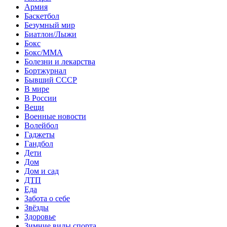
Армия
Баскетбол
Безумный мир
Биатлон/Лыжи
Бокс
Бокс/MMA
Болезни и лекарства
Бортжурнал
Бывший СССР
В мире
В России
Вещи
Военные новости
Волейбол
Гаджеты
Гандбол
Дети
Дом
Дом и сад
ДТП
Еда
Забота о себе
Звёзды
Здоровье
Зимние виды спорта