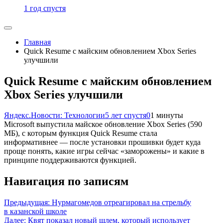
1 год спустя
Главная
Quick Resume с майским обновлением Xbox Series
улучшили
Quick Resume с майским обновлением
Xbox Series улучшили
Яндекс.Новости: Технологии
5 лет спустя
0
1 минуты
Microsoft выпустила майское обновление Xbox Series (590
МБ), с которым функция Quick Resume стала
информативнее — после установки прошивки будет куда
проще понять, какие игры сейчас «заморожены» и какие в
принципе поддерживаются функцией.
Навигация по записям
Предыдущая:
Нурмагомедов отреагировал на стрельбу
в казанской школе
Далее:
Квят показал новый шлем, который использует