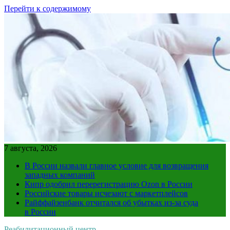
Перейти к содержимому
7 августа, 2026
В России назвали главное условие для возвращения
западных компаний
Кипр одобрил перерегистрацию Ozon в России
Российские товары исчезают с маркетплейсов
Райффайзенбанк отчитался об убытках из-за суда
в России
Реабилитационный центр