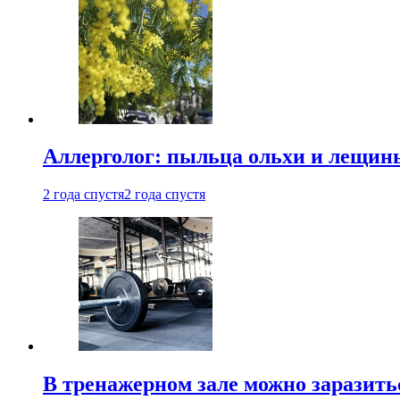
Аллерголог: пыльца ольхи и лещины
2 года спустя
2 года спустя
В тренажерном зале можно заразит