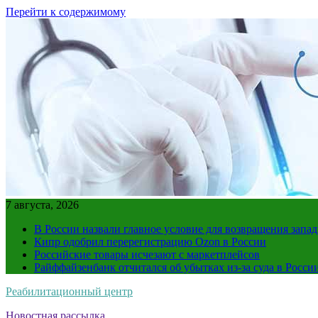
Перейти к содержимому
7 августа, 2026
В России назвали главное условие для возвращения зап
Кипр одобрил перерегистрацию Ozon в России
Российские товары исчезают с маркетплейсов
Райффайзенбанк отчитался об убытках из-за суда в Росси
Реабилитационный центр
Новостная рассылка