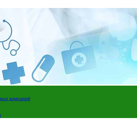
адных компаний
и