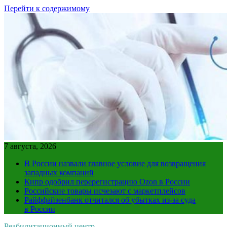
Перейти к содержимому
7 августа, 2026
В России назвали главное условие для возвращения
западных компаний
Кипр одобрил перерегистрацию Ozon в России
Российские товары исчезают с маркетплейсов
Райффайзенбанк отчитался об убытках из-за суда
в России
Реабилитационный центр