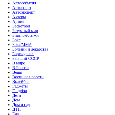
Автособытия
Автоспорт
Автоэксперт
Актеры
Армия
Баскетбол
Безумный мир
Биатлон/Лыжи
Бокс
Бокс/MMA
Болезни и лекарства
Бортжурнал
Бывший СССР
В мире
В России
Вещи
Военные новости
Волейбол
Гаджеты
Гандбол
Дети
Дом
Дом и сад
ДТП
Еда