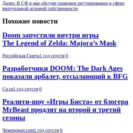
Далее:
В СФ в мае обсудят правовое регулирование в сфере
виртуальной игровой собственности
Похожие новости
Doom запустили внутри игры
The Legend of Zelda: Majora’s Mask
Российская Газета
1 год спустя
0
Разработчики DOOM: The Dark Ages
показали арбалет, отсылающий к BFG
Cq.ru
1 год спустя
0
Реалити-шоу «Игры Биста» от блогера
MrBeast продлят на второй и третий
сезоны
Чемпионат.com
1 год спустя
0