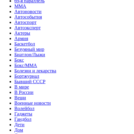
69-я параллель
MMA
Автоновости
Автособытия
Автоспорт
Автоэксперт
Актеры
Армия
Баскетбол
Безумный мир
Биатлон/Лыжи
Бокс
Бокс/MMA
Болезни и лекарства
Бортжурнал
Бывший СССР
В мире
В России
Вещи
Военные новости
Волейбол
Гаджеты
Гандбол
Дети
Дом