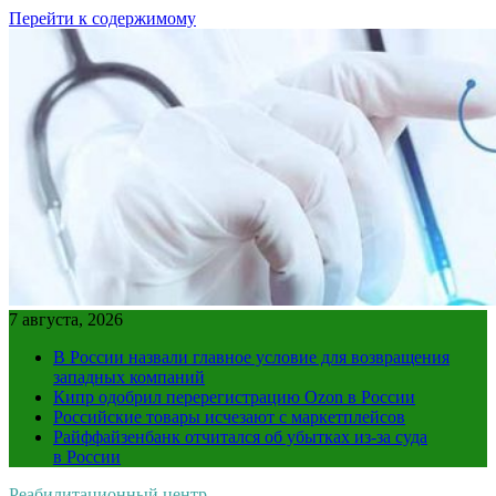
Перейти к содержимому
7 августа, 2026
В России назвали главное условие для возвращения
западных компаний
Кипр одобрил перерегистрацию Ozon в России
Российские товары исчезают с маркетплейсов
Райффайзенбанк отчитался об убытках из-за суда
в России
Реабилитационный центр