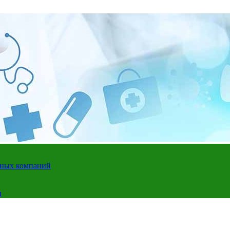
адных компаний
и