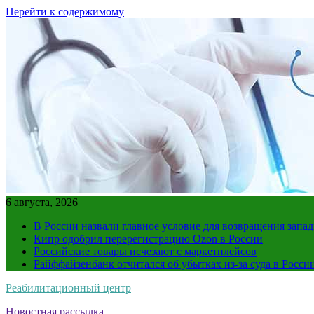
Перейти к содержимому
6 августа, 2026
В России назвали главное условие для возвращения зап
Кипр одобрил перерегистрацию Ozon в России
Российские товары исчезают с маркетплейсов
Райффайзенбанк отчитался об убытках из-за суда в Росси
Реабилитационный центр
Новостная рассылка