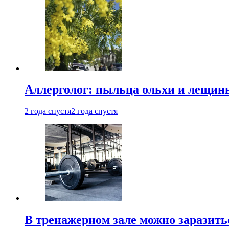
Аллерголог: пыльца ольхи и лещины
2 года спустя
2 года спустя
В тренажерном зале можно заразит