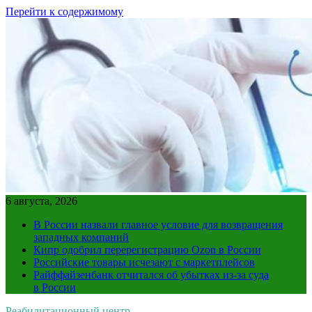
Перейти к содержимому
6 августа, 2026
В России назвали главное условие для возвращения
западных компаний
Кипр одобрил перерегистрацию Ozon в России
Российские товары исчезают с маркетплейсов
Райффайзенбанк отчитался об убытках из-за суда
в России
Реабилитационный центр