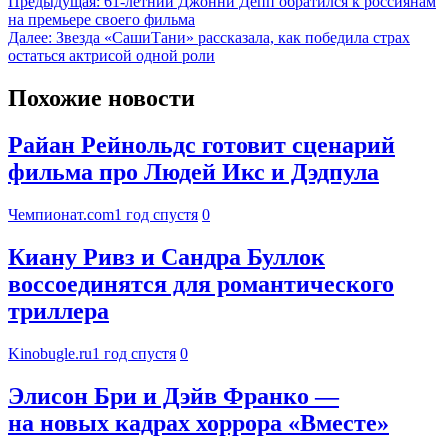
Предыдущая:
61-летний Джонни Депп обратился к россиянам
на премьере своего фильма
Далее:
Звезда «СашиТани» рассказала, как победила страх
остаться актрисой одной роли
Похожие новости
Райан Рейнольдс готовит сценарий
фильма про Людей Икс и Дэдпула
Чемпионат.com
1 год спустя
0
Киану Ривз и Сандра Буллок
воссоединятся для романтического
триллера
Kinobugle.ru
1 год спустя
0
Элисон Бри и Дэйв Франко —
на новых кадрах хоррора «Вместе»