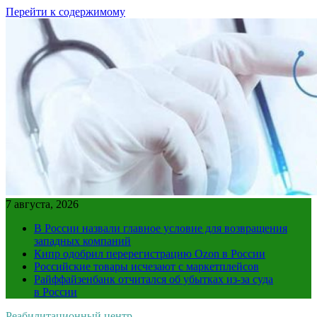
Перейти к содержимому
7 августа, 2026
В России назвали главное условие для возвращения
западных компаний
Кипр одобрил перерегистрацию Ozon в России
Российские товары исчезают с маркетплейсов
Райффайзенбанк отчитался об убытках из-за суда
в России
Реабилитационный центр