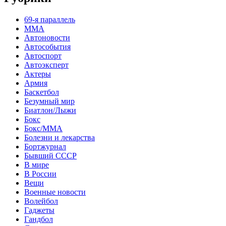
69-я параллель
MMA
Автоновости
Автособытия
Автоспорт
Автоэксперт
Актеры
Армия
Баскетбол
Безумный мир
Биатлон/Лыжи
Бокс
Бокс/MMA
Болезни и лекарства
Бортжурнал
Бывший СССР
В мире
В России
Вещи
Военные новости
Волейбол
Гаджеты
Гандбол