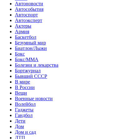
Автоновости
Автособытия
Автоспорт
Автоэксперт
Актеры
Армия
Баскетбол
Безумный мир
Биатлон/Лыжи
Бокс
Бокс/MMA
Болезни и лекарства
Бортжурнал
Бывший СССР
В мире
В России
Вещи
Военные новости
Волейбол
Гаджеты
Гандбол
Дети
Дом
Дом и сад
ДТП