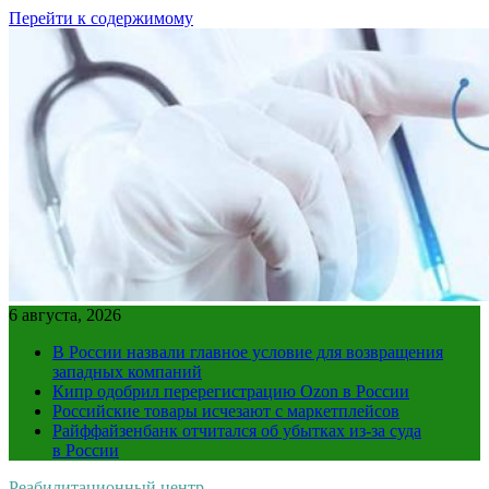
Перейти к содержимому
6 августа, 2026
В России назвали главное условие для возвращения
западных компаний
Кипр одобрил перерегистрацию Ozon в России
Российские товары исчезают с маркетплейсов
Райффайзенбанк отчитался об убытках из-за суда
в России
Реабилитационный центр