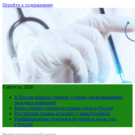
Перейти к содержимому
6 августа, 2026
В России назвали главное условие для возвращения
западных компаний
Кипр одобрил перерегистрацию Ozon в России
Российские товары исчезают с маркетплейсов
Райффайзенбанк отчитался об убытках из-за суда
в России
Реабилитационный центр