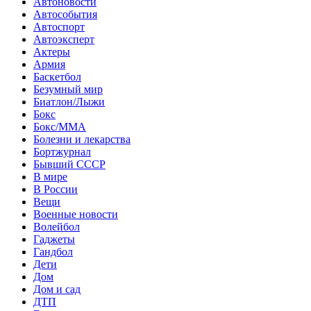
Автоновости
Автособытия
Автоспорт
Автоэксперт
Актеры
Армия
Баскетбол
Безумный мир
Биатлон/Лыжи
Бокс
Бокс/MMA
Болезни и лекарства
Бортжурнал
Бывший СССР
В мире
В России
Вещи
Военные новости
Волейбол
Гаджеты
Гандбол
Дети
Дом
Дом и сад
ДТП