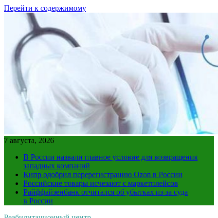
Перейти к содержимому
7 августа, 2026
В России назвали главное условие для возвращения
западных компаний
Кипр одобрил перерегистрацию Ozon в России
Российские товары исчезают с маркетплейсов
Райффайзенбанк отчитался об убытках из-за суда
в России
Реабилитационный центр