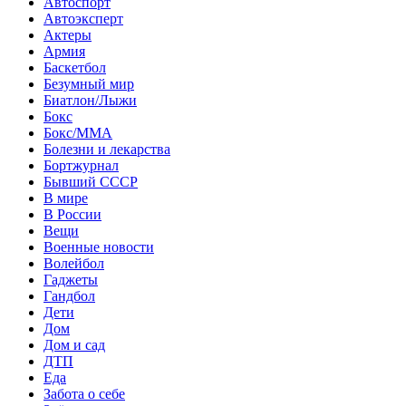
Автоспорт
Автоэксперт
Актеры
Армия
Баскетбол
Безумный мир
Биатлон/Лыжи
Бокс
Бокс/MMA
Болезни и лекарства
Бортжурнал
Бывший СССР
В мире
В России
Вещи
Военные новости
Волейбол
Гаджеты
Гандбол
Дети
Дом
Дом и сад
ДТП
Еда
Забота о себе