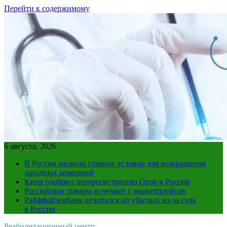
Перейти к содержимому
6 августа, 2026
В России назвали главное условие для возвращения
западных компаний
Кипр одобрил перерегистрацию Ozon в России
Российские товары исчезают с маркетплейсов
Райффайзенбанк отчитался об убытках из-за суда
в России
Реабилитационный центр