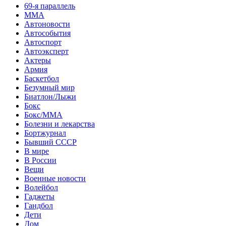
69-я параллель
MMA
Автоновости
Автособытия
Автоспорт
Автоэксперт
Актеры
Армия
Баскетбол
Безумный мир
Биатлон/Лыжи
Бокс
Бокс/MMA
Болезни и лекарства
Бортжурнал
Бывший СССР
В мире
В России
Вещи
Военные новости
Волейбол
Гаджеты
Гандбол
Дети
Дом