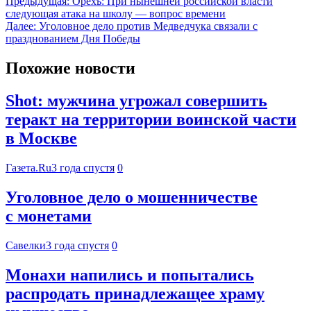
Предыдущая:
Орехъ: При нынешней российской власти
следующая атака на школу — вопрос времени
Далее:
Уголовное дело против Медведчука связали с
празднованием Дня Победы
Похожие новости
Shot: мужчина угрожал совершить
теракт на территории воинской части
в Москве
Газета.Ru
3 года спустя
0
Уголовное дело о мошенничестве
с монетами
Савелки
3 года спустя
0
Монахи напились и попытались
распродать принадлежащее храму