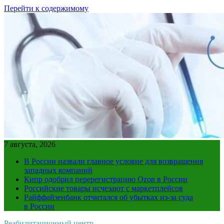
Перейти к содержимому
7 августа, 2026
В России назвали главное условие для возвращения
западных компаний
Кипр одобрил перерегистрацию Ozon в России
Российские товары исчезают с маркетплейсов
Райффайзенбанк отчитался об убытках из-за суда
в России
Реабилитационный центр