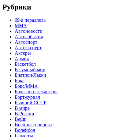
Рубрики
69-я параллель
MMA
Автоновости
Автособытия
Автоспорт
Автоэксперт
Актеры
Армия
Баскетбол
Безумный мир
Биатлон/Лыжи
Бокс
Бокс/MMA
Болезни и лекарства
Бортжурнал
Бывший СССР
В мире
В России
Вещи
Военные новости
Волейбол
Гаджеты