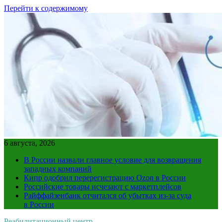
Перейти к содержимому
6 августа, 2026
В России назвали главное условие для возвращения
западных компаний
Кипр одобрил перерегистрацию Ozon в России
Российские товары исчезают с маркетплейсов
Райффайзенбанк отчитался об убытках из-за суда
в России
Реабилитационный центр