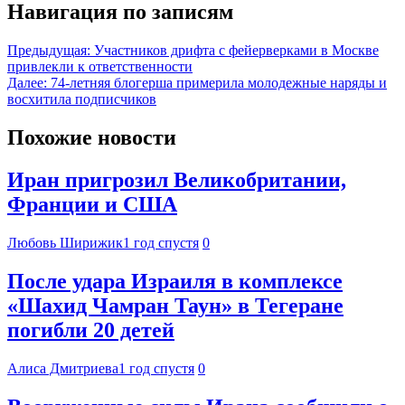
Навигация по записям
Предыдущая:
Участников дрифта с фейерверками в Москве
привлекли к ответственности
Далее:
74-летняя блогерша примерила молодежные наряды и
восхитила подписчиков
Похожие новости
Иран пригрозил Великобритании,
Франции и США
Любовь Ширижик
1 год спустя
0
После удара Израиля в комплексе
«Шахид Чамран Таун» в Тегеране
погибли 20 детей
Алиса Дмитриева
1 год спустя
0