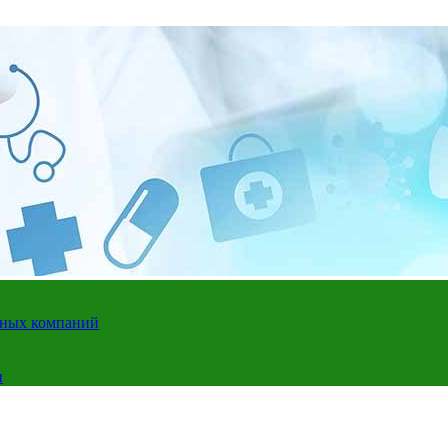
адных компаний
и