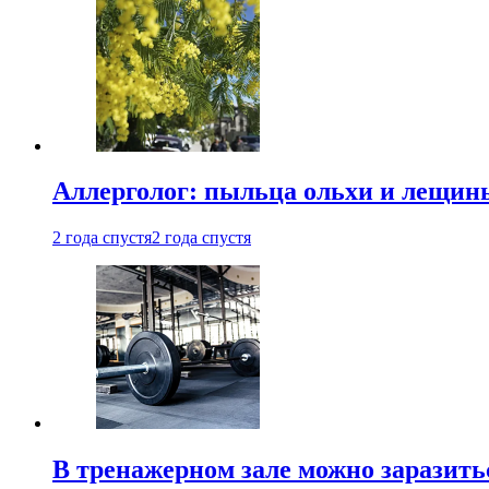
Аллерголог: пыльца ольхи и лещины
2 года спустя
2 года спустя
В тренажерном зале можно заразит