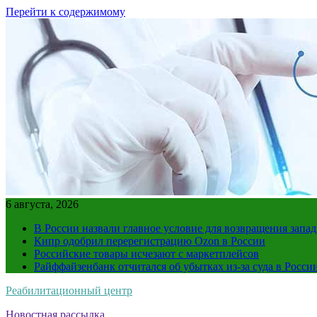
Перейти к содержимому
6 августа, 2026
В России назвали главное условие для возвращения зап
Кипр одобрил перерегистрацию Ozon в России
Российские товары исчезают с маркетплейсов
Райффайзенбанк отчитался об убытках из-за суда в Росси
Реабилитационный центр
Новостная рассылка