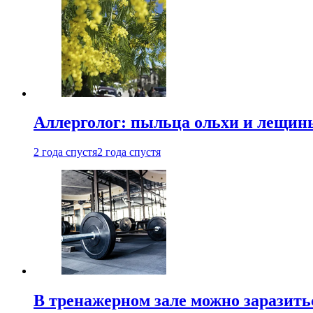
Аллерголог: пыльца ольхи и лещины
2 года спустя
2 года спустя
В тренажерном зале можно заразит