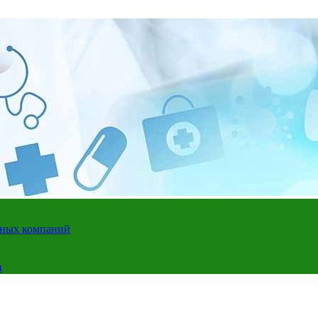
адных компаний
и