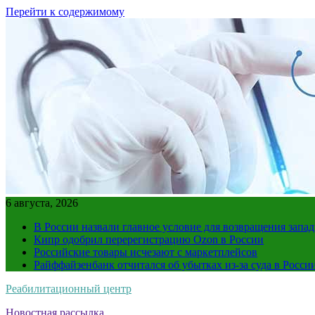
Перейти к содержимому
6 августа, 2026
В России назвали главное условие для возвращения зап
Кипр одобрил перерегистрацию Ozon в России
Российские товары исчезают с маркетплейсов
Райффайзенбанк отчитался об убытках из-за суда в Росси
Реабилитационный центр
Новостная рассылка