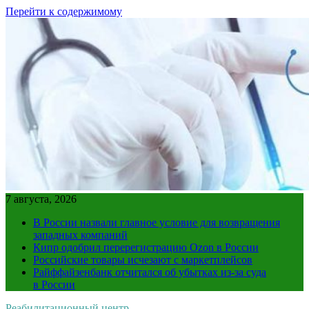
Перейти к содержимому
7 августа, 2026
В России назвали главное условие для возвращения
западных компаний
Кипр одобрил перерегистрацию Ozon в России
Российские товары исчезают с маркетплейсов
Райффайзенбанк отчитался об убытках из-за суда
в России
Реабилитационный центр