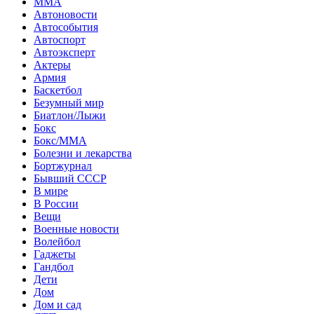
MMA
Автоновости
Автособытия
Автоспорт
Автоэксперт
Актеры
Армия
Баскетбол
Безумный мир
Биатлон/Лыжи
Бокс
Бокс/MMA
Болезни и лекарства
Бортжурнал
Бывший СССР
В мире
В России
Вещи
Военные новости
Волейбол
Гаджеты
Гандбол
Дети
Дом
Дом и сад