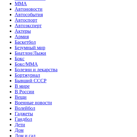
MMA
Автоновости
Автособытия
Автоспорт
Автоэксперт
Актеры
Армия
Баскетбол
Безумный мир
Биатлон/Лыжи
Бокс
Бокс/MMA
Болезни и лекарства
Бортжурнал
Бывший СССР
В мире
В России
Вещи
Военные новости
Волейбол
Гаджеты
Гандбол
Дети
Дом
Дом и сад