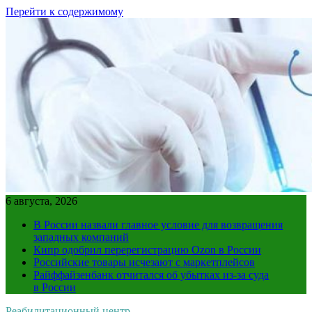
Перейти к содержимому
6 августа, 2026
В России назвали главное условие для возвращения
западных компаний
Кипр одобрил перерегистрацию Ozon в России
Российские товары исчезают с маркетплейсов
Райффайзенбанк отчитался об убытках из-за суда
в России
Реабилитационный центр