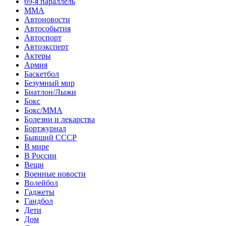
69-я параллель
MMA
Автоновости
Автособытия
Автоспорт
Автоэксперт
Актеры
Армия
Баскетбол
Безумный мир
Биатлон/Лыжи
Бокс
Бокс/MMA
Болезни и лекарства
Бортжурнал
Бывший СССР
В мире
В России
Вещи
Военные новости
Волейбол
Гаджеты
Гандбол
Дети
Дом