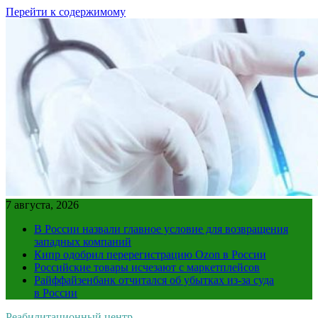
Перейти к содержимому
7 августа, 2026
В России назвали главное условие для возвращения
западных компаний
Кипр одобрил перерегистрацию Ozon в России
Российские товары исчезают с маркетплейсов
Райффайзенбанк отчитался об убытках из-за суда
в России
Реабилитационный центр