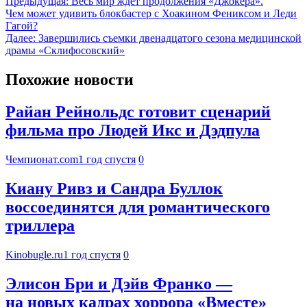
Предыдущая:
Весь мир ждет продолжения «Джокера».
Чем может удивить блокбастер с Хоакином Фениксом и Леди
Гагой?
Далее:
Завершились съемки двенадцатого сезона медицинской
драмы «Склифосовский»
Похожие новости
Райан Рейнольдс готовит сценарий
фильма про Людей Икс и Дэдпула
Чемпионат.com
1 год спустя
0
Киану Ривз и Сандра Буллок
воссоединятся для романтического
триллера
Kinobugle.ru
1 год спустя
0
Элисон Бри и Дэйв Франко —
на новых кадрах хоррора «Вместе»