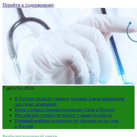
Перейти к содержимому
7 августа, 2026
В России назвали главное условие для возвращения
западных компаний
Кипр одобрил перерегистрацию Ozon в России
Российские товары исчезают с маркетплейсов
Райффайзенбанк отчитался об убытках из-за суда
в России
Реабилитационный центр