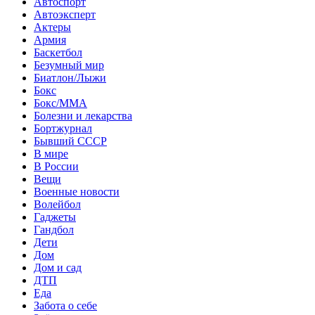
Автоспорт
Автоэксперт
Актеры
Армия
Баскетбол
Безумный мир
Биатлон/Лыжи
Бокс
Бокс/MMA
Болезни и лекарства
Бортжурнал
Бывший СССР
В мире
В России
Вещи
Военные новости
Волейбол
Гаджеты
Гандбол
Дети
Дом
Дом и сад
ДТП
Еда
Забота о себе