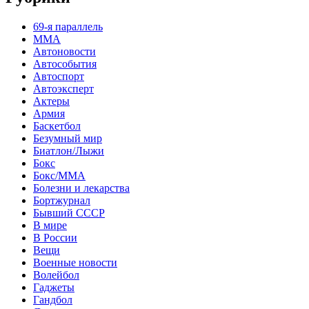
69-я параллель
MMA
Автоновости
Автособытия
Автоспорт
Автоэксперт
Актеры
Армия
Баскетбол
Безумный мир
Биатлон/Лыжи
Бокс
Бокс/MMA
Болезни и лекарства
Бортжурнал
Бывший СССР
В мире
В России
Вещи
Военные новости
Волейбол
Гаджеты
Гандбол