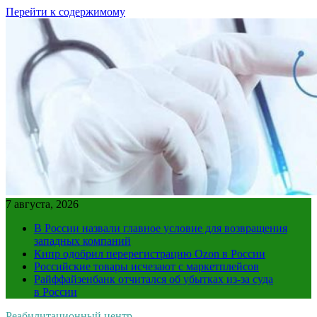
Перейти к содержимому
7 августа, 2026
В России назвали главное условие для возвращения
западных компаний
Кипр одобрил перерегистрацию Ozon в России
Российские товары исчезают с маркетплейсов
Райффайзенбанк отчитался об убытках из-за суда
в России
Реабилитационный центр