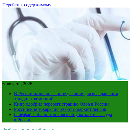
Перейти к содержимому
6 августа, 2026
В России назвали главное условие для возвращения
западных компаний
Кипр одобрил перерегистрацию Ozon в России
Российские товары исчезают с маркетплейсов
Райффайзенбанк отчитался об убытках из-за суда
в России
Реабилитационный центр