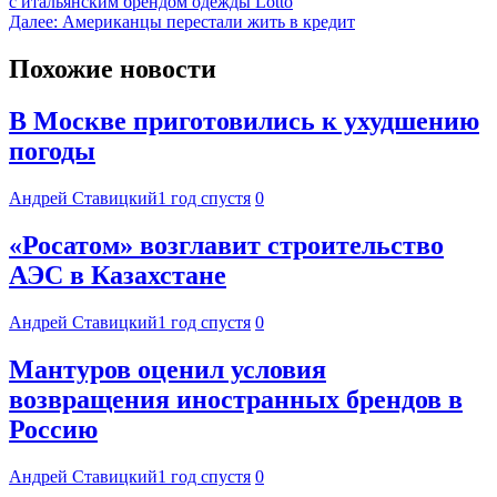
с итальянским брендом одежды Lotto
Далее:
Американцы перестали жить в кредит
Похожие новости
В Москве приготовились к ухудшению
погоды
Андрей Ставицкий
1 год спустя
0
«Росатом» возглавит строительство
АЭС в Казахстане
Андрей Ставицкий
1 год спустя
0
Мантуров оценил условия
возвращения иностранных брендов в
Россию
Андрей Ставицкий
1 год спустя
0