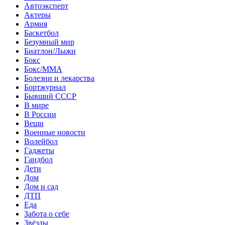
Автоэксперт
Актеры
Армия
Баскетбол
Безумный мир
Биатлон/Лыжи
Бокс
Бокс/MMA
Болезни и лекарства
Бортжурнал
Бывший СССР
В мире
В России
Вещи
Военные новости
Волейбол
Гаджеты
Гандбол
Дети
Дом
Дом и сад
ДТП
Еда
Забота о себе
Звёзды