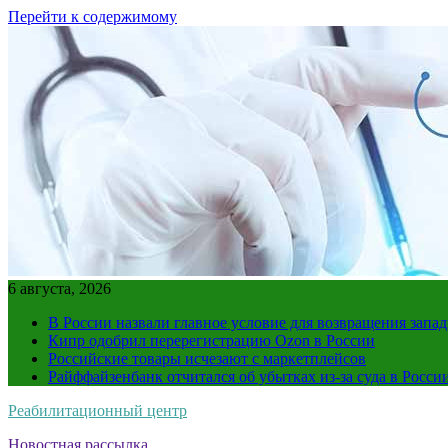
Перейти к содержимому
6 августа, 2026
В России назвали главное условие для возвращения зап
Кипр одобрил перерегистрацию Ozon в России
Российские товары исчезают с маркетплейсов
Райффайзенбанк отчитался об убытках из-за суда в Росси
Реабилитационный центр
Новостная рассылка