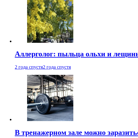
Аллерголог: пыльца ольхи и лещины
2 года спустя
2 года спустя
В тренажерном зале можно заразит