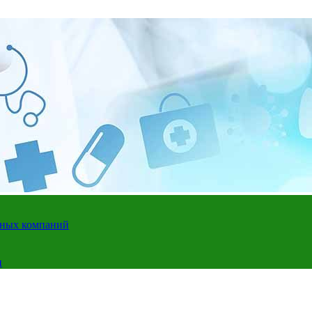
адных компаний
и