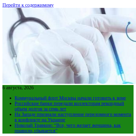
Перейти к содержимому
6 августа, 2026
Коммунальный флот Москвы начали готовить к зиме
Российские банки передали коллекторам рекордный
объем долгов за семь лет
На Западе признали наступление переломного момента
в конфликте на Украине
Николай Травкин: “Все, чего желает женщина, как
правило, сбывается”