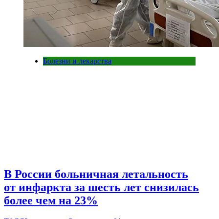
Болезни и лекарства
В России больничная летальность
от инфаркта за шесть лет снизилась
более чем на 23%