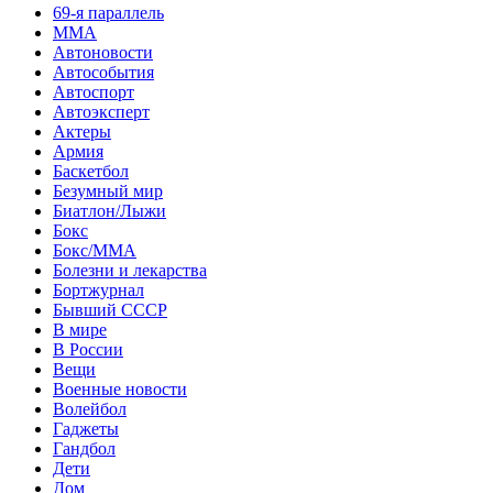
69-я параллель
MMA
Автоновости
Автособытия
Автоспорт
Автоэксперт
Актеры
Армия
Баскетбол
Безумный мир
Биатлон/Лыжи
Бокс
Бокс/MMA
Болезни и лекарства
Бортжурнал
Бывший СССР
В мире
В России
Вещи
Военные новости
Волейбол
Гаджеты
Гандбол
Дети
Дом