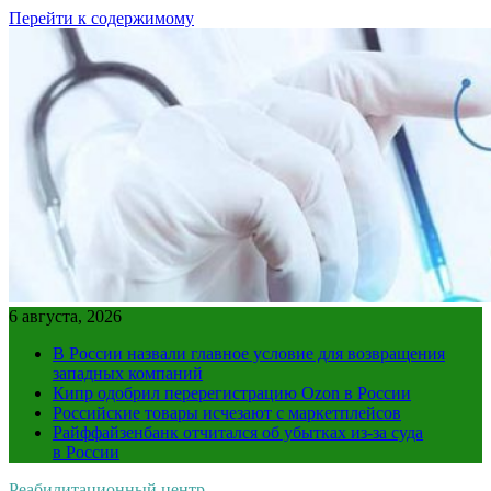
Перейти к содержимому
6 августа, 2026
В России назвали главное условие для возвращения
западных компаний
Кипр одобрил перерегистрацию Ozon в России
Российские товары исчезают с маркетплейсов
Райффайзенбанк отчитался об убытках из-за суда
в России
Реабилитационный центр