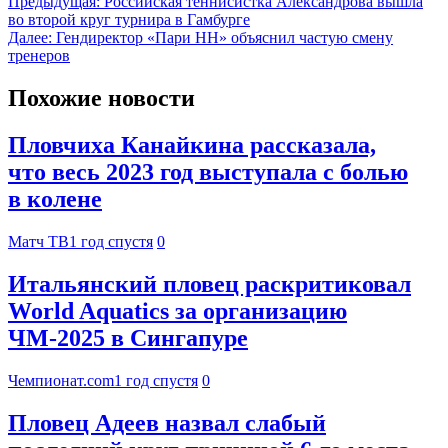
Предыдущая:
Российская теннисистка Александрова вышла
во второй круг турнира в Гамбурге
Далее:
Гендиректор «Пари НН» объяснил частую смену
тренеров
Похожие новости
Пловчиха Канайкина рассказала,
что весь 2023 год выступала с болью
в колене
Матч ТВ
1 год спустя
0
Итальянский пловец раскритиковал
World Aquatics за организацию
ЧМ-2025 в Сингапуре
Чемпионат.com
1 год спустя
0
Пловец Адеев назвал слабый